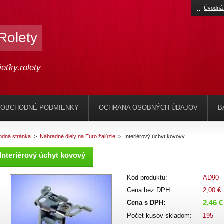
Úvodná 
 Rolety
ieťky,rolety
 OBCHODNÉ PODMIENKY
OCHRANA OSOBNÝCH ÚDAJOV
B
odná stránka
>
Náhradné diely na Euro žalúzie
>
Interiérový úchyt kovový
Interiérový úchyt kovový
Kód produktu:
AD90
Cena bez DPH:
2,00 €
2,46 €
Cena s DPH:
Počet kusov skladom:
195