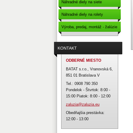
Náhradné diely na siete
Náhradné diely na rolety
Výroba, predaj, montáž - žalúzie
- sieťky proti hmyzu - roletky
KONTAKT
ODBERNÉ MIESTO
BATAT s.r.o., Vranovská 6,
851 01 Bratislava V
Tel.: 0908 790 350
Pondelok - Štvrtok: 8:00 -
15:00 Piatok: 8:00 - 12:00
zaluzia@
zaluzia.
eu
Obedňajšia prestávka:
12:00 - 13:00