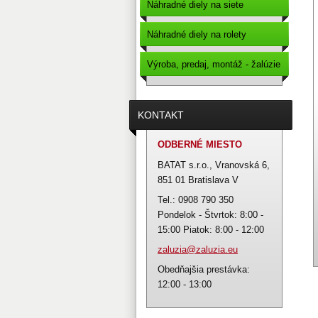
Náhradné diely na siete
Náhradné diely na rolety
Výroba, predaj, montáž - žalúzie
- sieťky proti hmyzu - roletky
KONTAKT
ODBERNÉ MIESTO
BATAT s.r.o., Vranovská 6,
851 01 Bratislava V
Tel.: 0908 790 350
Pondelok - Štvrtok: 8:00 -
15:00 Piatok: 8:00 - 12:00
zaluzia@
zaluzia.
eu
Obedňajšia prestávka:
12:00 - 13:00