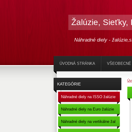
Žalúzie, Sieťky,
Náhradné diely - žalúzie,s
ÚVODNÁ STRÁNKA
VŠEOBECNÉ
Úv
KATEGÓRIE
Náhradné diely na ISSO žalúzie
Náhradné diely na Euro žalúzie
Náhradné diely na vertikálne žal