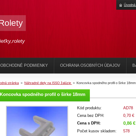
Úvodná 
 Rolety
ieťky,rolety
 OBCHODNÉ PODMIENKY
OCHRANA OSOBNÝCH ÚDAJOV
B
odná stránka
>
Náhradné diely na ISSO žalúzie
>
Koncovka spodného profil o širke 18mm
Koncovka spodného profil o širke 18mm
Kód produktu:
AD78
Cena bez DPH:
0,70 €
0,86 €
Cena s DPH:
Počet kusov skladom:
578