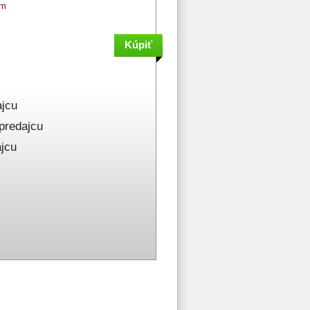
om
jcu
redajcu
jcu